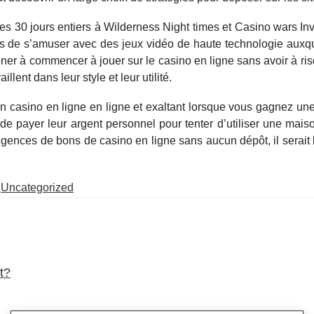
es 30 jours entiers à Wilderness Night times et Casino wars I
 de s’amuser avec des jeux vidéo de haute technologie auxqu
ener à commencer à jouer sur le casino en ligne sans avoir à r
lent dans leur style et leur utilité.
n casino en ligne en ligne et exaltant lorsque vous gagnez un
de payer leur argent personnel pour tenter d’utiliser une mais
ences de bons de casino en ligne sans aucun dépôt, il serait b
Posted
Uncategorized
in
t?