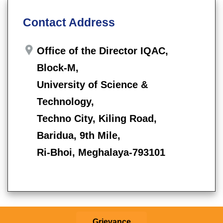
Contact Address
Office of the Director IQAC,
Block-M,
University of Science &
Technology,
Techno City, Kiling Road,
Baridua, 9th Mile,
Ri-Bhoi, Meghalaya-793101
Grievance