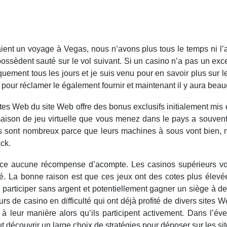
COMMITTEES
MEETINGS
ACTIVITIES
ient un voyage à Vegas, nous n’avons plus tous le temps ni l’a
èdent sauté sur le vol suivant. Si un casino n’a pas un excelle
uement tous les jours et je suis venu pour en savoir plus sur le
re pour réclamer le également fournir et maintenant il y aura be
sites Web du site Web offre des bonus exclusifs initialement mis
 maison de jeu virtuelle que vous menez dans le pays a souvent
ils sont nombreux parce que leurs machines à sous vont bien, 
ack.
ace aucune récompense d’acompte. Les casinos supérieurs vo
 La bonne raison est que ces jeux ont des cotes plus élevées,
participer sans argent et potentiellement gagner un siège à d
eurs de casino en difficulté qui ont déjà profité de divers sit
 à leur manière alors qu’ils participent activement. Dans l’év
ut découvrir un large choix de stratégies pour déposer sur les si