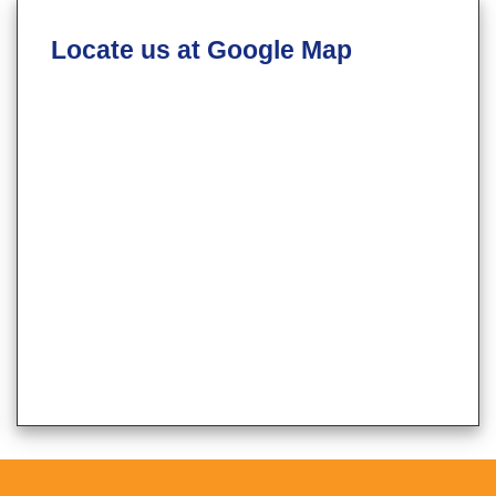
Locate us at Google Map