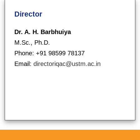
Director
Dr. A. H. Barbhuiya
M.Sc., Ph.D.
Phone: +91 98599 78137
Email:
directoriqac@ustm.ac.in